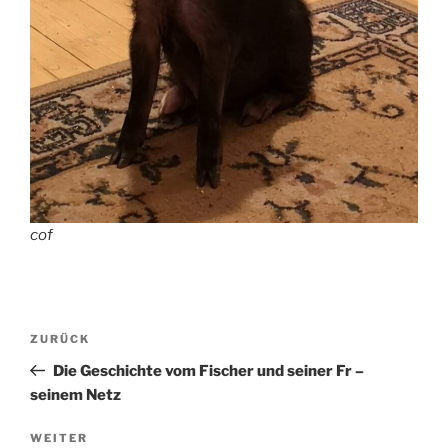
cof
Beitragsnavigation
Vorheriger
ZURÜCK
Beitrag
Die Geschichte vom Fischer und seiner Fr –
seinem Netz
Nächster
WEITER