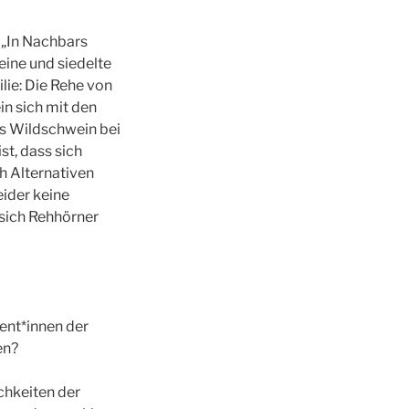
 „In Nachbars
eine und siedelte
lie: Die Rehe von
n sich mit den
as Wildschwein bei
t, dass sich
h Alternativen
eider keine
sich Rehhörner
ent*innen der
en?
chkeiten der