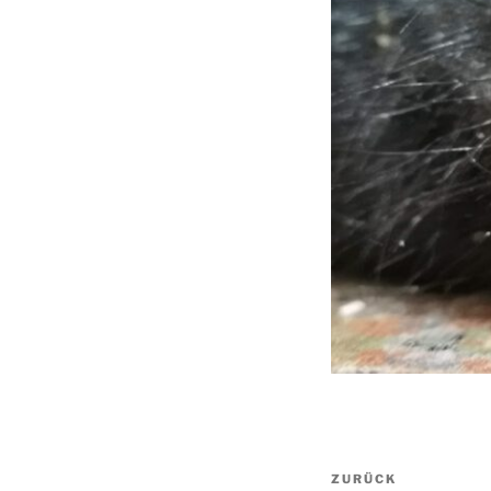
Beitragsnav
Vorheriger
ZURÜCK