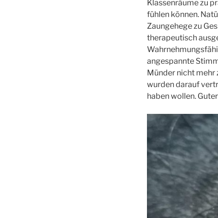
Klassenräume zu prä
fühlen können. Natü
Zaungehege zu Gesic
therapeutisch ausge
Wahrnehmungsfähigk
angespannte Stimmu
Münder nicht mehr z
wurden darauf vertr
haben wollen. Guter