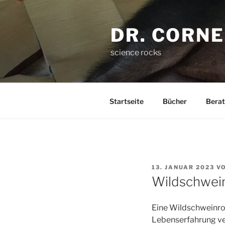
Zum
Inhalt
DR. CORN
springen
science rocks
Startseite
Bücher
Berat
VERÖFFENTLICHT
13. JANUAR 2023
V
AM
Wildschwein
Eine Wildschweinrot
Lebenserfahrung ver