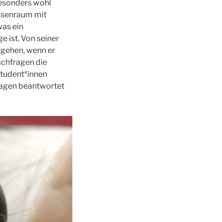
besonders wohl
assenraum mit
was ein
e ist. Von seiner
rgehen, wenn er
chfragen die
Student*innen
Fragen beantwortet