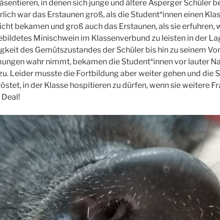
sentieren, in denen sich junge und ältere Asperger Schüler 
rlich war das Erstaunen groß, als die Student*innen einen Kl
ht bekamen und groß auch das Erstaunen, als sie erfuhren, 
bildetes Minischwein im Klassenverbund zu leisten in der Lag
eit des Gemütszustandes der Schüler bis hin zu seinem Vo
ngen wahr nimmt, bekamen die Student*innen vor lauter Na
u. Leider musste die Fortbildung aber weiter gehen und die 
östet, in der Klasse hospitieren zu dürfen, wenn sie weitere 
 Deal!