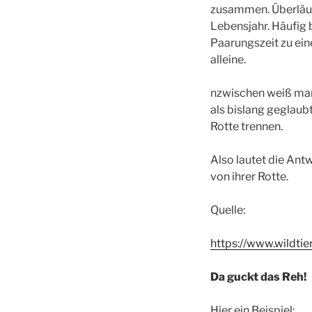
zusammen. Überläuf
Lebensjahr. Häufig 
Paarungszeit zu ein
alleine.
nzwischen weiß man
als bislang geglaub
Rotte trennen.
Also lautet die Ant
von ihrer Rotte.
Quelle:
https://www.wildti
Da guckt das Reh!
Hier ein Beispiel: