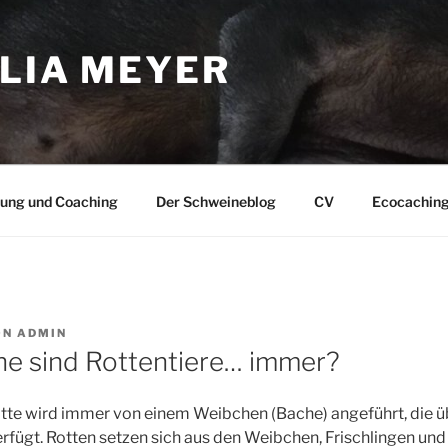
ELIA MEYER
ung und Coaching
Der Schweineblog
CV
Ecocachin
ON
ADMIN
e sind Rottentiere… immer?
te wird immer von einem Weibchen (Bache) angeführt, die üb
fügt. Rotten setzen sich aus den Weibchen, Frischlingen und