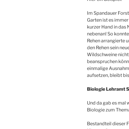
Im Spandauer Forst
Garten ist es immer
kurzer Hand in das 
nebenan! So konnte
Rehen arrangierte u
den Rehen sein neue
Wildschweine nicht 
beanspruchen können
einmalige Ausnahme
aufsetzen, bleibt bi
Biologie Lehramt 
Und da gab es mal w
Biologie zum Thema:
Bestandteil dieser 