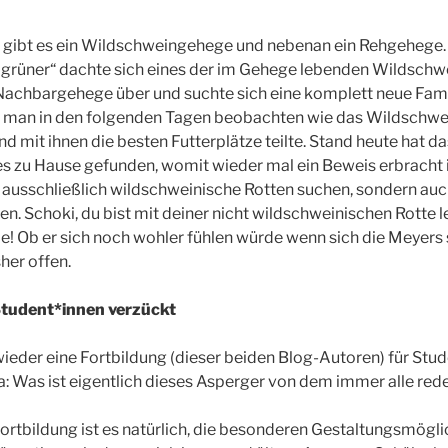
 gibt es ein Wildschweingehege und nebenan ein Rehgehege.
 grüner“ dachte sich eines der im Gehege lebenden Wildschw
Nachbargehege über und suchte sich eine komplett neue Fami
 man in den folgenden Tagen beobachten wie das Wildschwei
nd mit ihnen die besten Futterplätze teilte. Stand heute hat d
s zu Hause gefunden, womit wieder mal ein Beweis erbracht is
ausschließlich wildschweinische Rotten suchen, sondern auc
. Schoki, du bist mit deiner nicht wildschweinischen Rotte l
! Ob er sich noch wohler fühlen würde wenn sich die Meyers 
sher offen.
Student*innen verzückt
ieder eine Fortbildung (dieser beiden Blog-Autoren) für Stud
 Was ist eigentlich dieses Asperger von dem immer alle red
Fortbildung ist es natürlich, die besonderen Gestaltungsmögli